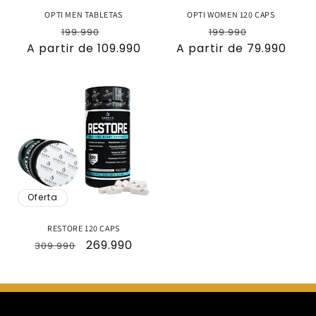
OPTI MEN TABLETAS
OPTI WOMEN 120 CAPS
Precio
Precio
Precio
Precio
199.990
199.990
A partir de 109.990
habitual
de
A partir de 79.990
habitual
de
oferta
oferta
Oferta
RESTORE 120 CAPS
Precio
Precio
269.990
309.990
habitual
de
oferta