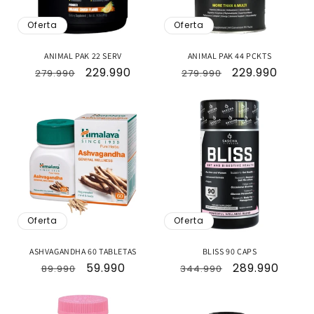
n
Oferta
Oferta
:
ANIMAL PAK 22 SERV
ANIMAL PAK 44 PCKTS
Precio
Precio
229.990
Precio
Precio
229.990
279.990
279.990
habitual
de
habitual
de
oferta
oferta
Oferta
Oferta
ASHVAGANDHA 60 TABLETAS
BLISS 90 CAPS
Precio
Precio
59.990
Precio
Precio
289.990
89.990
344.990
habitual
de
habitual
de
oferta
oferta