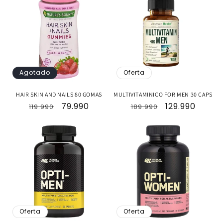
Agotado
Oferta
HAIR SKIN AND NAILS 80 GOMAS
MULTIVITAMINICO FOR MEN 30 CAPS
Precio
Precio
79.990
Precio
Precio
129.990
119.990
189.990
habitual
de
habitual
de
oferta
oferta
Oferta
Oferta