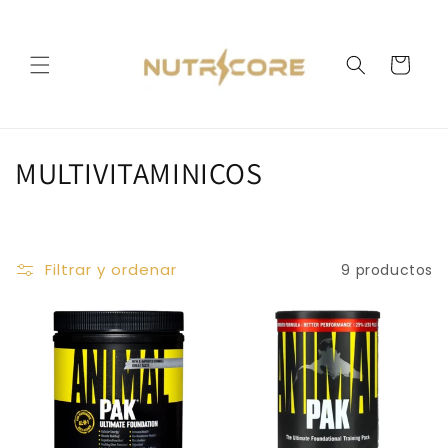
Ir
directamente
al contenido
Carrito
C
MULTIVITAMINICOS
o
l
Filtrar y ordenar
9 productos
e
c
c
i
ó