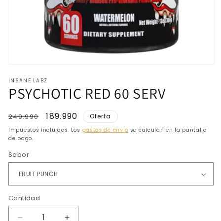
Abrir
elemento
INSANE LABZ
multimedia
PSYCHOTIC RED 60 SERV
1
en
una
ventana
Precio
Precio
189.990
249.990
Oferta
modal
habitual
de
Impuestos incluidos. Los
gastos de envío
se calculan en la pantalla
oferta
de pago.
Sabor
Cantidad