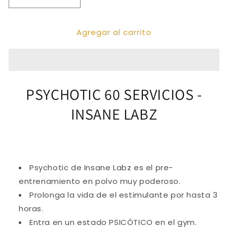
Reducir
Aumentar
cantidad
cantidad
para
para
Agregar al carrito
PSYCHOTIC
PSYCHOTIC
RED
RED
60
60
SERV
SERV
PSYCHOTIC 60 SERVICIOS -
INSANE LABZ
Psychotic de Insane Labz es el pre-
entrenamiento en polvo muy poderoso.
Prolonga la vida de el estimulante por hasta 3
horas.
Entra en un estado PSICÓTICO en el gym.