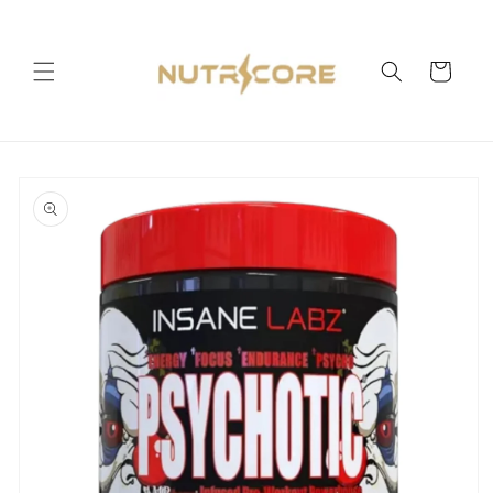
Ir
directamente
al contenido
Carrito
Ir
directamente
a la
información
del producto