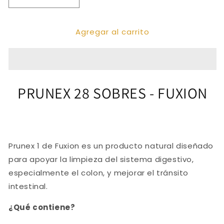
Reducir
Aumentar
cantidad
cantidad
para
para
Agregar al carrito
PRUNEX
PRUNEX
28
28
SOBRES
SOBRES
PRUNEX 28 SOBRES - FUXION
Prunex 1 de Fuxion es un producto natural diseñado
para apoyar la limpieza del sistema digestivo,
especialmente el colon, y mejorar el tránsito
intestinal.
¿Qué contiene?