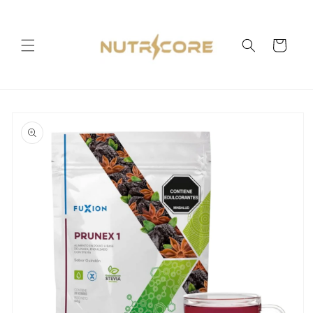
Ir
directamente
al contenido
Carrito
Ir
directamente
a la
información
del producto