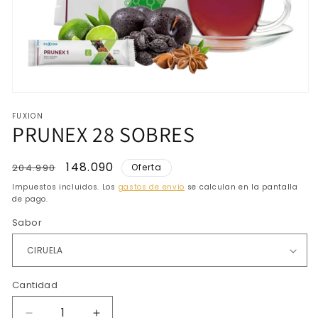
Abrir
elemento
FUXION
multimedia
PRUNEX 28 SOBRES
1
en
una
ventana
Precio
Precio
148.090
204.990
Oferta
modal
habitual
de
Impuestos incluidos. Los
gastos de envío
se calculan en la pantalla
oferta
de pago.
Sabor
Cantidad