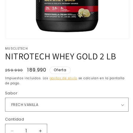
Abrir
elemento
MUSCLETECH
multimedia
NITROTECH WHEY GOLD 2 LB
1
en
una
ventana
Precio
Precio
189.990
259.990
Oferta
modal
habitual
de
Impuestos incluidos. Los
gastos de envío
se calculan en la pantalla
oferta
de pago.
Sabor
Cantidad