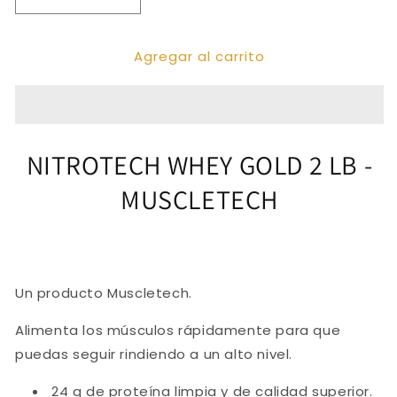
Reducir
Aumentar
cantidad
cantidad
para
para
Agregar al carrito
NITROTECH
NITROTECH
WHEY
WHEY
GOLD
GOLD
2
2
LB
LB
NITROTECH WHEY GOLD 2 LB -
MUSCLETECH
Un producto Muscletech.
Alimenta los músculos rápidamente para que
puedas seguir rindiendo a un alto nivel.
24 g de proteína limpia y de calidad superior.