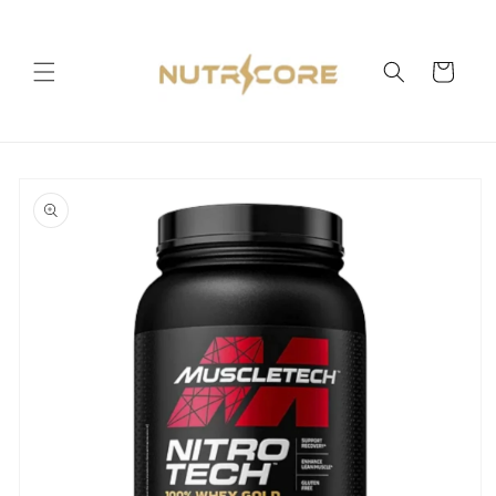
Ir
directamente
al contenido
Carrito
Ir
directamente
a la
información
del producto