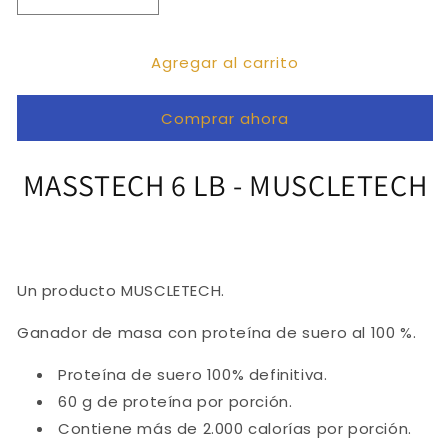
Reducir
Aumentar
cantidad
cantidad
para
para
Agregar al carrito
MASSTECH
MASSTECH
EXTREME
EXTREME
2000
2000
Comprar ahora
6
6
LB
LB
MASSTECH 6 LB - MUSCLETECH
Un producto MUSCLETECH.
Ganador de masa con proteína de suero al 100 %.
Proteína de suero 100% definitiva.
60 g de proteína por porción.
Contiene más de 2.000 calorías por porción.