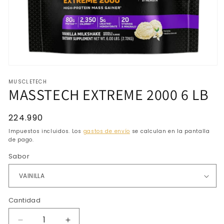
Abrir
elemento
MUSCLETECH
multimedia
MASSTECH EXTREME 2000 6 LB
1
en
una
ventana
Precio
224.990
modal
habitual
Impuestos incluidos. Los
gastos de envío
se calculan en la pantalla
de pago.
Sabor
Cantidad