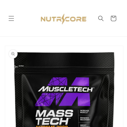
Ir
directamente
al contenido
Carrito
Ir
directamente
a la
información
del producto