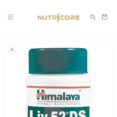
Ir
directamente
al contenido
Carrito
Ir
directamente
a la
información
del producto