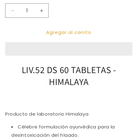
Reducir
Aumentar
cantidad
cantidad
para
para
Agregar al carrito
LIV.52
LIV.52
DS
DS
60
60
TABLETAS
TABLETAS
LIV.52 DS 60 TABLETAS -
HIMALAYA
Producto de laboratorio Himalaya
Célebre formulación ayurvédica para la
desintoxicación del hígado.