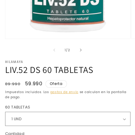
Abrir
Ab
elemento
e
multimedia
mu
de
1
/
2
1
2
en
e
HILAMAYA
una
u
LIV.52 DS 60 TABLETAS
ventana
v
modal
m
Precio
Precio
59.990
89.990
Oferta
habitual
de
Impuestos incluidos. Los
gastos de envío
se calculan en la pantalla
oferta
de pago.
60 TABLETAS
Cantidad