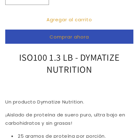
Reducir
Aumentar
cantidad
cantidad
para
para
Agregar al carrito
ISO100
ISO100
1.3
1.3
LB
LB
Comprar ahora
ISO100 1.3 LB - DYMATIZE
NUTRITION
Un producto Dymatize Nutrition.
¡Aislado de proteína de suero puro, ultra bajo en
carbohidratos y sin grasas!
25 gramos de proteína por porción.