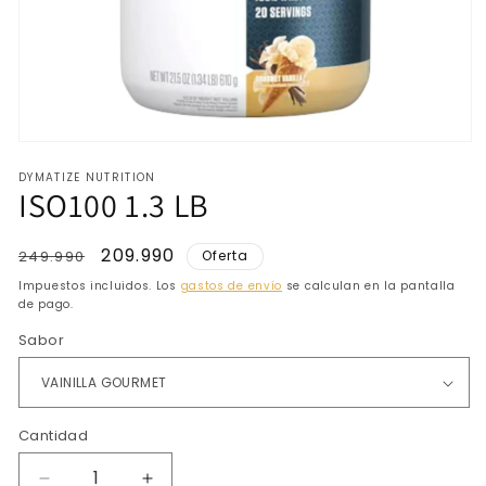
Abrir
elemento
DYMATIZE NUTRITION
multimedia
ISO100 1.3 LB
1
en
una
ventana
Precio
Precio
209.990
249.990
Oferta
modal
habitual
de
Impuestos incluidos. Los
gastos de envío
se calculan en la pantalla
oferta
de pago.
Sabor
Cantidad