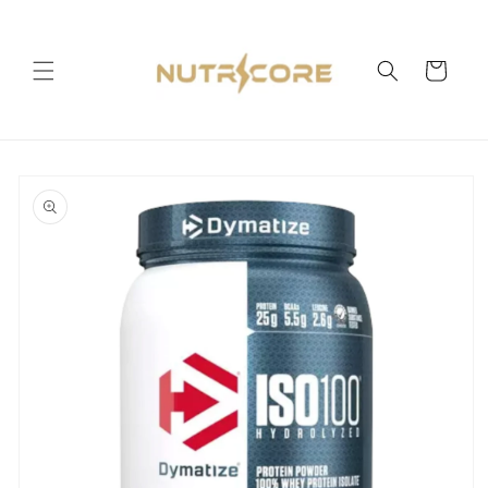
Ir
directamente
al contenido
Carrito
Ir
directamente
a la
información
del producto