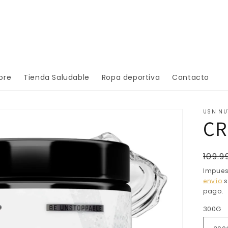
ore
Tienda Saludable
Ropa deportiva
Contacto
USN NU
CR
Prec
109.9
habi
Impues
envío
s
pago.
300G