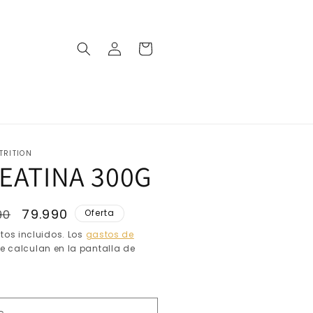
Iniciar
Carrito
sesión
TRITION
EATINA 300G
io
Precio
79.990
90
Oferta
tual
de
tos incluidos. Los
gastos de
e calculan en la pantalla de
oferta