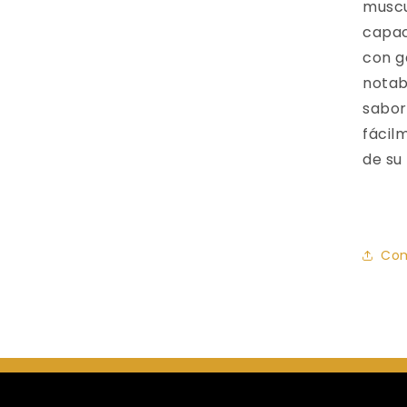
muscu
capac
con g
notab
sabor
fácil
de su
Com