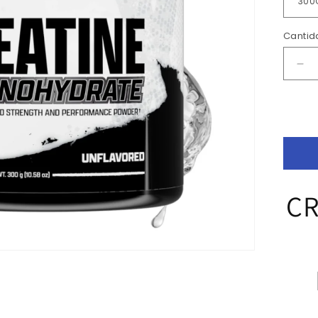
Cantid
Red
can
par
CR
30
CR