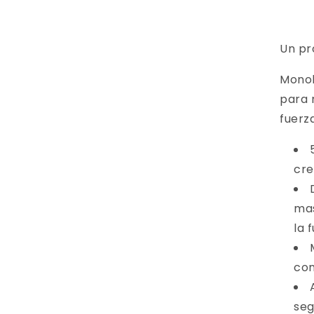
Un pr
Monoh
para 
fuerz
cre
mas
la 
con
seg