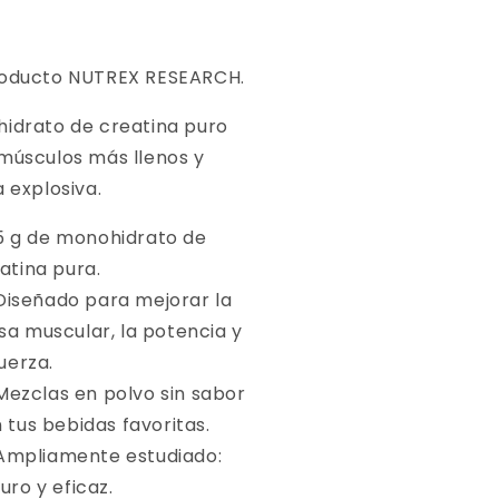
oducto NUTREX RESEARCH.
idrato de creatina puro
músculos más llenos y
a explosiva.
5 g de monohidrato de
atina pura.
Diseñado para mejorar la
a muscular, la potencia y
fuerza.
Mezclas en polvo sin sabor
 tus bebidas favoritas.
Ampliamente estudiado:
uro y eficaz.