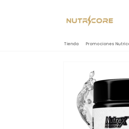
Ir
directamente
al contenido
Tienda
Promociones Nutric
Ir
directamente
a la
información
del producto