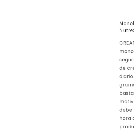
Monoh
Nutre
CREA
monoh
segur
de cr
diari
gramo
basta
motiv
debe 
hora 
produ