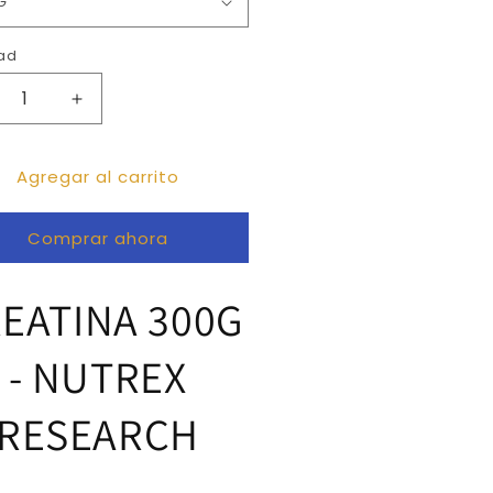
ad
ucir
Aumentar
tidad
cantidad
a
para
Agregar al carrito
EATINA
CREATINA
0G
300G
Comprar ahora
EATINA 300G
- NUTREX
RESEARCH