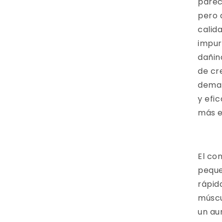
parec
pero 
calid
impur
dañin
de cr
deman
y efi
más e
El con
peque
rápid
múscu
un au