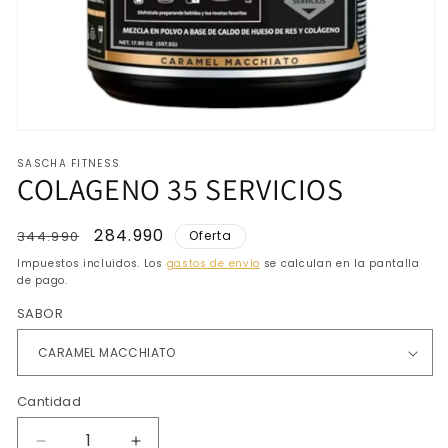
Abrir
elemento
SASCHA FITNESS
multimedia
COLAGENO 35 SERVICIOS
1
en
una
ventana
Precio
Precio
284.990
344.990
Oferta
modal
habitual
de
Impuestos incluidos. Los
gastos de envío
se calculan en la pantalla
oferta
de pago.
SABOR
Cantidad