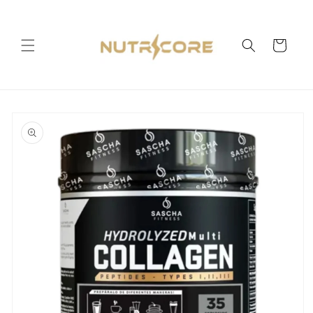
Ir
directamente
al contenido
Carrito
Ir
directamente
a la
información
del producto